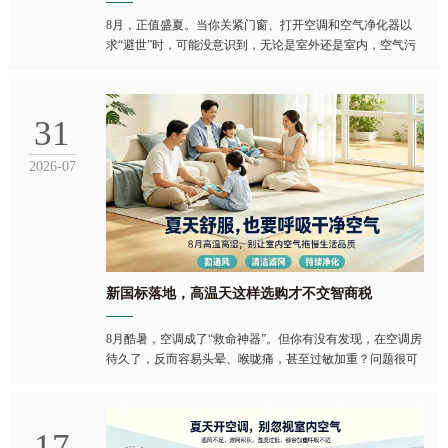
8月，正值盛夏。当你关紧门窗、打开空调和空气净化器以
求“避世”时，可能没意识到，无论是室外还是室内，空气污
染正迎来一场双重暗战。室外：烟霾南移，臭氧抬头近期，
云南昆明晋宁区一化工厂因黄磷装卸突发火情，产生的大量
有毒烟尘随风扩散，导致下风向居民出现喉咙干、咳嗽等不
31
适症状。当地政府通报确认对周边空气质量造
2026-07
​新国标落地，高温天这样选购才不交智商税
8月酷暑，空调成了“救命神器”。但你有没有发现，在空调房
待久了，反而容易头晕、喉咙痛，甚至过敏加重？问题很可
能出在室内空气上。更关键的是，今年8月1日，一项关乎空
气净化器安全的强制性国家标准正式生效，将彻底改变市场
格局。在这个时间节点聊空气净化，时机正好。为什么8月更
17
要重视空气净化？你可能觉得夏天开窗多