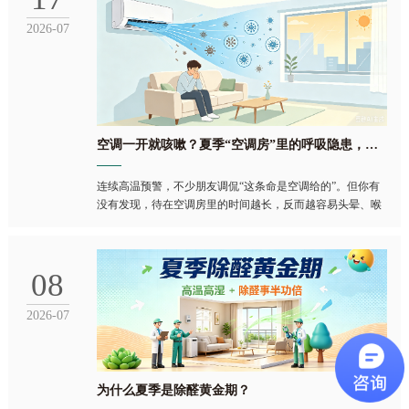
2026-07
空调一开就咳嗽？夏季“空调房”里的呼吸隐患，比你想的更严重
连续高温预警，不少朋友调侃“这条命是空调给的”。但你有
没有发现，待在空调房里的时间越长，反而越容易头晕、喉
咙干痒、鼻子不舒服，甚至喷嚏连连？这很可能不是普通
的“空调病”，而是室内空气污染在悄悄作祟。夏季，我们习
惯紧闭门窗享受凉爽，殊不知，这个密闭的“空调房”里，正
08
上演着一场空气污染的“潜伏战”。有说
2026-07
为什么夏季是除醛黄金期？