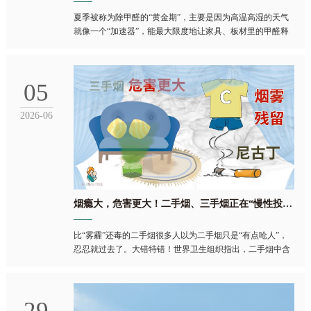
夏季被称为除甲醛的“黄金期”，主要是因为高温高湿的天气
就像一个“加速器”，能最大限度地让家具、板材里的甲醛释
放出来， 这时候再配合有效方法，就能起到事半功倍的效
果。 这背后的科学原理主要有三个：
05
2026-06
烟瘾大，危害更大！二手烟、三手烟正在“慢性投毒”
比“雾霾”还毒的二手烟很多人以为二手烟只是“有点呛人”，
忍忍就过去了。大错特错！世界卫生组织指出，二手烟中含
有至少69种已知致癌物，还有数百种有毒物质。更可怕的
是，二手烟没有“安全剂量”，只要吸入了，伤害就造成了。
1. 对儿童的伤害：“儿童呼吸频率是成人的2-3倍”，这意味着
29
他们会吸入更多的有害物质。